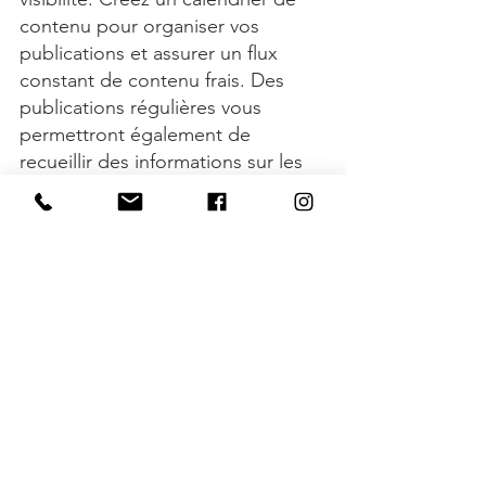
contenu pour organiser vos 
publications et assurer un flux 
constant de contenu frais. Des 
publications régulières vous 
permettront également de 
recueillir des informations sur les 
types de vidéos préférés de votre 
audience, afin d’affiner votre 
stratégie.
Expérimenter avec différents 
formats 
Le micro-contenu est très 
flexible, alors expérimentez ! 
Essayez de produire des teasers 
pour vos projets à venir, des 
aperçus des coulisses, des 
tutoriels, des démonstrations de 